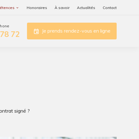
étences
Honoraires
À savoir
Actualités
Contact
Je prends rendez-vous en ligne
event
 78 72
ntrat signé ?