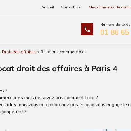
Accueil
Mon cabinet
Mes domaines de comp
phone
01 86 65
>
Droit des affaires
> Relations commerciales
at droit des affaires à Paris 4
es
?
mmerciales
mais ne savez pas comment faire ?
rciales
mais vous ne comprenez pas en quoi vous engage le co
t compétent ?