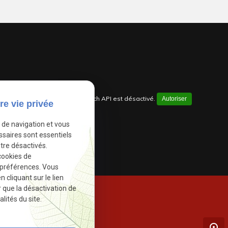
Google Maps Search API est désactivé.
Autoriser
re vie privée
e de navigation et vous
ssaires sont essentiels
tre désactivés.
cookies de
 préférences. Vous
cliquant sur le lien
r que la désactivation de
lités du site.