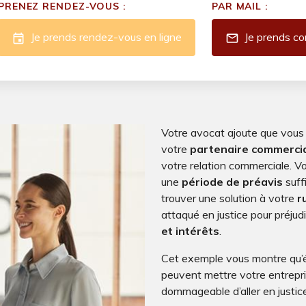
PRENEZ RENDEZ-VOUS :
PAR MAIL :
Je prends rendez-vous en ligne
Je prends co
event
mail
Votre avocat ajoute que vous
votre
partenaire commerci
votre relation commerciale. Vo
une
période de préavis
suff
trouver une solution à votre
r
attaqué en justice pour préjudi
et intérêts
.
Cet exemple vous montre qu’ét
peuvent mettre votre entrepr
dommageable d’aller en justic