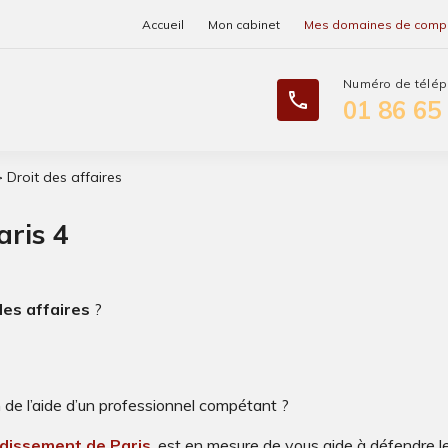
Accueil
Mon cabinet
Mes domaines de comp
phone
01 86 65
 Droit des affaires
aris 4
des affaires
?
 de l’aide d’un professionnel compétant ?
ndissement de Paris
, est en mesure de vous aide à défendre le 