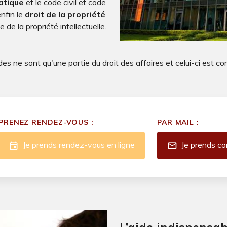
matique
et le code civil et code
nfin le
droit de la propriété
 de la propriété intellectuelle.
es ne sont qu'une partie du droit des affaires et celui-ci est com
PRENEZ RENDEZ-VOUS :
PAR MAIL :
Je prends rendez-vous en ligne
Je prends co
event
mail