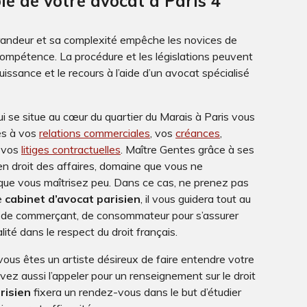
le de votre avocat à Paris 4
 grandeur et sa complexité empêche les novices de
ompétence. La procédure et les législations peuvent
ssance et le recours à l’aide d’un avocat spécialisé
i se situe au cœur du quartier du Marais à Paris vous
és à vos
relations commerciales
, vos
créances
,
 vos
litiges contractuelles
. Maître Gentes grâce à ses
n droit des affaires, domaine que vous ne
que vous maîtrisez peu. Dans ce cas, ne prenez pas
e
cabinet d’avocat parisien
, il vous guidera tout au
r, de commerçant, de consommateur pour s’assurer
ité dans le respect du droit français.
vous êtes un artiste désireux de faire entendre votre
uvez aussi l’appeler pour un renseignement sur le droit
risien
fixera un rendez-vous dans le but d’étudier