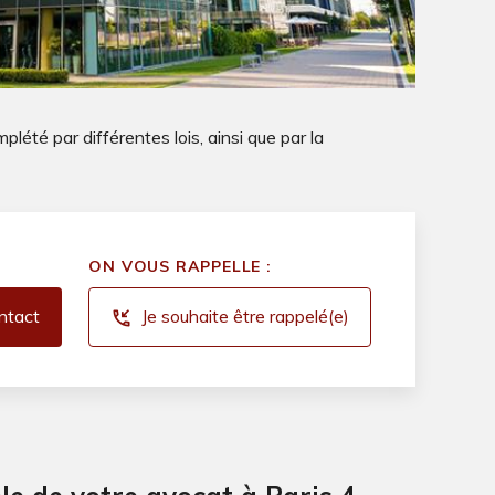
plété par différentes lois, ainsi que par la
ON VOUS RAPPELLE :
ntact
Je souhaite être rappelé(e)
phone_callback