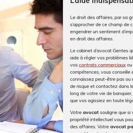
L’aide indispensab
Le droit des affaires, par sa
s’approcher de ce champ de c
engendrer un sentiment d’impui
en droit des affaires.
Le cabinet d’avocat Gentes qu
aide à régler vos problèmes li
vos
contrats commerciaux
ou
compétences, vous conseille e
connaissez peut-être pas ou 
de risque et contactez dans l
long de votre vie de banquie
que vos agissiez en toute légal
Votre
avocat
souligne que si 
propriété intellectuel vous po
des affaires. Votre
avocat pa