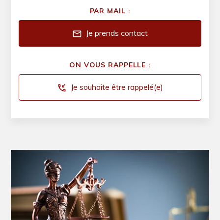
PAR MAIL :
Je prends contact
mail
ON VOUS RAPPELLE :
Je souhaite être rappelé(e)
phone_callback