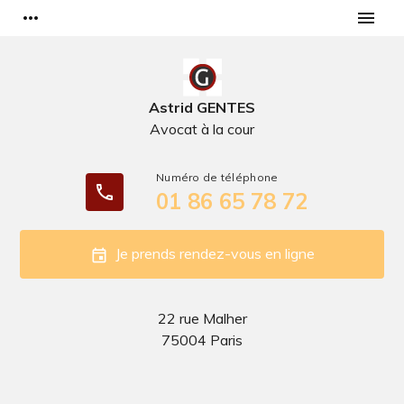
Panneau de gestion des cookies
more_horiz
menu
Astrid GENTES
Avocat à la cour
phone
01 86 65 78 72
Je prends rendez-vous en ligne
event
22 rue Malher
75004 Paris