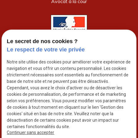
Avocat à la cour
Le secret de nos cookies ?
Le respect de votre vie privée
22 rue Malher
Notre site utilise des cookies pour améliorer votre expérience de
place
navigation et vous offrir un contenu personnalisé. Les cookies
75004
PARIS
strictement nécessaires sont essentiels au fonctionnement de
base de notre site et ne peuvent pas être désactivés.
01 86 65 78 72
Cependant, vous avez le choix d'activer ou de désactiver les
phone
cookies de personnalisation, de performance et de marketing
selon vos préférences. Vous pouvez modifier vos paramètres
de cookies à tout moment en cliquant sur le lien 'Gestion des
cookies' situé en bas de notre site. Veuillez noter que la
désactivation de certains cookies peut avoir un impact sur
certaines fonctionnalités du site.
SIRET : 40231795200016
Continuer sans accepter